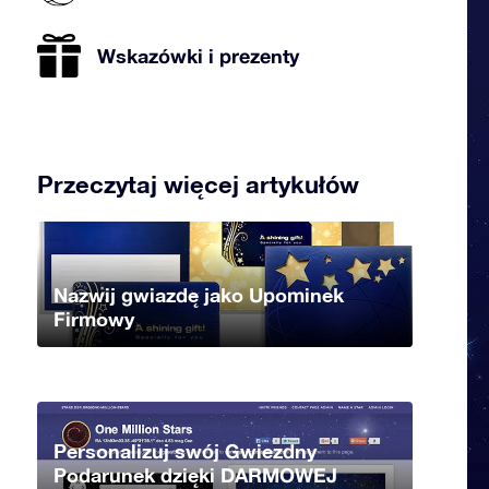
Wskazówki i prezenty
Przeczytaj więcej artykułów
Nazwij gwiazdę jako Upominek
Firmowy
Personalizuj swój Gwiezdny
Podarunek dzięki DARMOWEJ