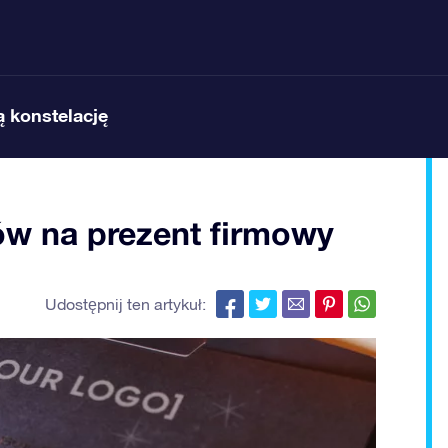
 konstelację
w na prezent firmowy
Udostępnij ten artykuł: