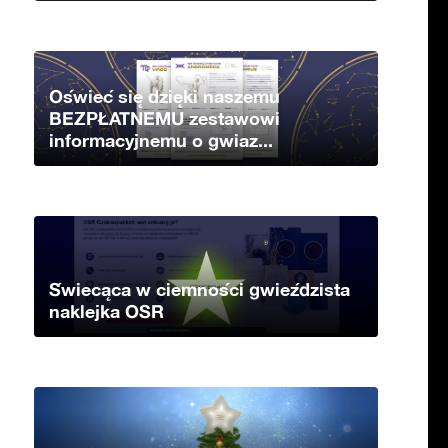
Oświeć się dzięki naszemu
BEZPŁATNEMU zestawowi
informacyjnemu o gwiaz...
Świecąca w ciemności gwieździsta
naklejka OSR