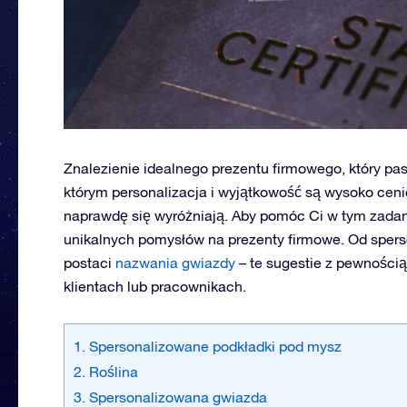
Znalezienie idealnego prezentu firmowego, który pas
którym personalizacja i wyjątkowość są wysoko cenio
naprawdę się wyróżniają. Aby pomóc Ci w tym zadaniu
unikalnych pomysłów na prezenty firmowe. Od sper
postaci
nazwania gwiazdy
– te sugestie z pewnością
klientach lub pracownikach.
1. Spersonalizowane podkładki pod mysz
2. Roślina
3. Spersonalizowana gwiazda