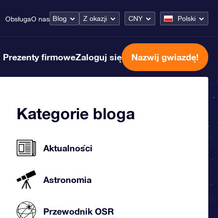
Blog
Z okazji
CNY
Polski
Obsługa
O nas
Prezenty firmowe
Zaloguj się
Nazwij gwiazdę!
Kategorie bloga
Aktualności
Astronomia
Przewodnik OSR