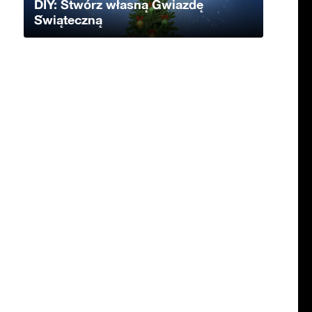
DIY: Stwórz własną Gwiazdę
Świąteczną