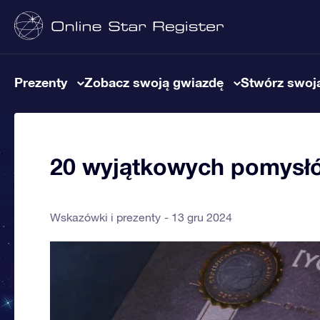
Prezenty
Zobacz swoją gwiazdę
Stwórz swoją
20 wyjątkowych pomysłó
Wskazówki i prezenty
13 gru 2024