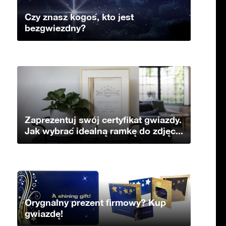
Czy znasz kogoś, kto jest
bezgwiezdny?
Zaprezentuj swój certyfikat gwiazdy.
Jak wybrać idealną ramkę do zdjęc...
Orygnalny prezent firmowy? Kup
gwiazdę!