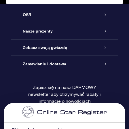
OSR
Obsługa
Nasze prezenty
Kontakt
Podarunek Gwiazda Online
Zobacz swoją gwiazdę
Blog
Pakiet Podarunkowy OSR
Rejestr Gwiazd
Zamawianie i dostawa
Najczęściej zadawane pytania
Prezent Super Star
Aplikacją OSR Star Finder
Logowanie
Zapisz się na nasz DARMOWY
newsletter aby otrzymywać rabaty i
Recenzje
Karta podarunkowa OSR
Sprsonalizowana Strona Gwiazdy
Metody płatności
informacje o nowościach
Prezenty firmowe
One Million Stars
Dostawa
Gwieździsty Wygaszacz Ekranu OSR
Polityka zwrotów