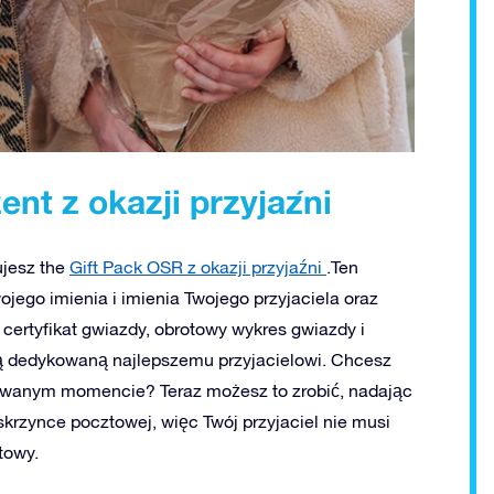
ent z okazji przyjaźni
ujesz the
Gift Pack OSR z okazji przyjaźni
.Ten
jego imienia i imienia Twojego przyjaciela oraz
certyfikat gwiazdy, obrotowy wykres gwiazdy i
ią dedykowaną najlepszemu przyjacielowi. Chcesz
kiwanym momencie? Teraz możesz to zrobić, nadając
skrzynce pocztowej, więc Twój przyjaciel nie musi
towy.