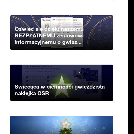
Oświeć się dzięki naszemu
BEZPŁATNEMU zestawowi
informacyjnemu o gwiaz...
Świecąca w ciemności gwieździsta
naklejka OSR