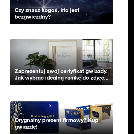
Czy znasz kogoś, kto jest
bezgwiezdny?
Zaprezentuj swój certyfikat gwiazdy.
Jak wybrać idealną ramkę do zdjęc...
Orygnalny prezent firmowy? Kup
gwiazdę!