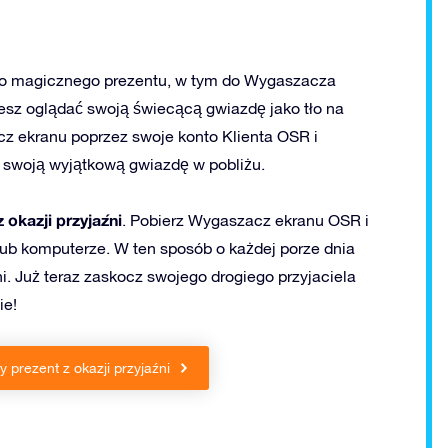
ego magicznego prezentu, w tym do Wygaszacza
z oglądać swoją świecącą gwiazdę jako tło na
z ekranu poprzez swoje konto Klienta OSR i
ć swoją wyjątkową gwiazdę w pobliżu.
 okazji przyjaźni
. Pobierz Wygaszacz ekranu OSR i
 lub komputerze. W ten sposób o każdej porze dnia
i. Już teraz zaskocz swojego drogiego przyjaciela
ie!
y prezent z okazji przyjaźni