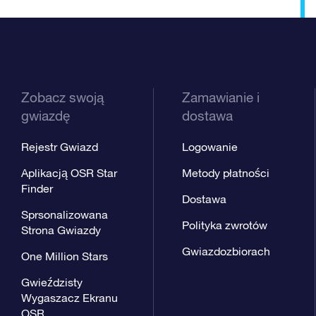
Zobacz swoją
Zamawianie i
gwiazdę
dostawa
Rejestr Gwiazd
Logowanie
Aplikacją OSR Star
Metody płatności
Finder
Dostawa
Sprsonalizowana
Polityka zwrotów
Strona Gwiazdy
Gwiazdozbiorach
One Million Stars
Gwieździsty
Wygaszacz Ekranu
OSR