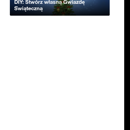
DIY: Stwórz własną Gwiazdę
Świąteczną