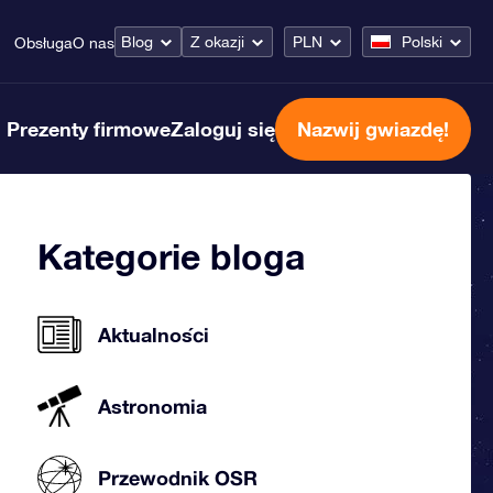
Blog
Z okazji
PLN
Polski
Obsługa
O nas
Prezenty firmowe
Zaloguj się
Nazwij gwiazdę!
Kategorie bloga
Aktualności
Astronomia
Przewodnik OSR