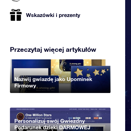
Wskazówki i prezenty
Przeczytaj więcej artykułów
Nazwij gwiazdę jako Upominek
Firmowy
Personalizuj swój Gwiezdny
Podarunek dzięki DARMOWEJ