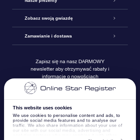
Obsługa
Nasze prezenty
Kontakt
Podarunek Gwiazda Online
Zobacz swoją gwiazdę
Blog
Pakiet Podarunkowy OSR
Rejestr Gwiazd
Zamawianie i dostawa
Najczęściej zadawane pytania
Prezent Super Star
Aplikacją OSR Star Finder
Logowanie
Zapisz się na nasz DARMOWY
newsletter aby otrzymywać rabaty i
Recenzje
Karta podarunkowa OSR
Sprsonalizowana Strona Gwiazdy
Metody płatności
informacje o nowościach
Prezenty firmowe
One Million Stars
Dostawa
Gwieździsty Wygaszacz Ekranu OSR
Polityka zwrotów
This website uses cookies
We use cookies to personalise content and ads, to
provide social media features and to analyse our
Aplikacja VR „Fly me to the stars”
Gwiazdozbiorach
traffic. We also share information about your use of
our site with our social media, advertising and
analytics partners who may combine it with other