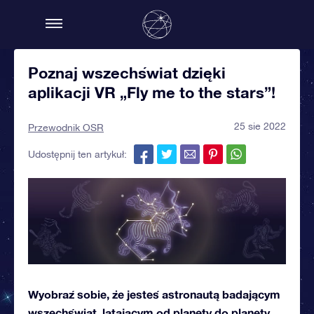
Poznaj wszechświat dzięki
aplikacji VR „Fly me to the stars”!
25 sie 2022
Przewodnik OSR
Udostępnij ten artykuł:
Wyobraź sobie, że jesteś astronautą badającym
wszechświat, latającym od planety do planety.