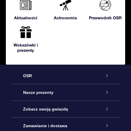
Aktualności
Astronomia
Przewodnik OSR
Wskazówki i
prezenty
OSR
Obsługa
Nasze prezenty
Kontakt
Podarunek Gwiazda Online
Zobacz swoją gwiazdę
Blog
Pakiet Podarunkowy OSR
Rejestr Gwiazd
Zamawianie i dostawa