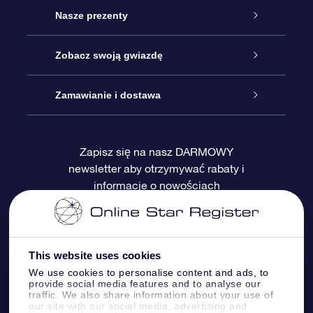
Obsługa
Nasze prezenty
Kontakt
Podarunek Gwiazda Online
Zobacz swoją gwiazdę
Blog
Pakiet Podarunkowy OSR
Rejestr Gwiazd
Zamawianie i dostawa
Najczęściej zadawane pytania
Prezent Super Star
Aplikacją OSR Star Finder
Logowanie
Zapisz się na nasz DARMOWY
newsletter aby otrzymywać rabaty i
Recenzje
Karta podarunkowa OSR
Sprsonalizowana Strona Gwiazdy
Metody płatności
informacje o nowościach
Prezenty firmowe
One Million Stars
Dostawa
Gwieździsty Wygaszacz Ekranu OSR
Polityka zwrotów
This website uses cookies
We use cookies to personalise content and ads, to
provide social media features and to analyse our
Aplikacja VR „Fly me to the stars”
Gwiazdozbiorach
traffic. We also share information about your use of
our site with our social media, advertising and