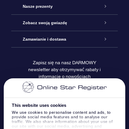
Obsługa
Nasze prezenty
Kontakt
Podarunek Gwiazda Online
Zobacz swoją gwiazdę
Blog
Pakiet Podarunkowy OSR
Rejestr Gwiazd
Zamawianie i dostawa
Najczęściej zadawane pytania
Prezent Super Star
Aplikacją OSR Star Finder
Logowanie
Zapisz się na nasz DARMOWY
newsletter aby otrzymywać rabaty i
Recenzje
Karta podarunkowa OSR
Sprsonalizowana Strona Gwiazdy
Metody płatności
informacje o nowościach
Prezenty firmowe
One Million Stars
Dostawa
Gwieździsty Wygaszacz Ekranu OSR
Polityka zwrotów
This website uses cookies
We use cookies to personalise content and ads, to
provide social media features and to analyse our
Aplikacja VR „Fly me to the stars”
Gwiazdozbiorach
traffic. We also share information about your use of
our site with our social media, advertising and