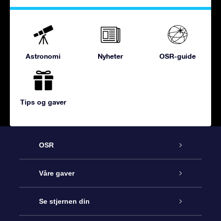
Astronomi
Nyheter
OSR-guide
Tips og gaver
OSR
Kundeservice
Våre gaver
Kontakt oss
Online Stjernegave
Se stjernen din