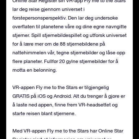
Online Star Register sin VR-app Fly me to the Stars
lar deg reise gjennom universet i
førstepersonsperspektiv. Den lar deg undersøke
overflaten til planetene våre og dine egne navngitte
stjerner. Spill stjernebildespillet og utforsk universet
for å lære mer om de 88 stjernebildene på
nattehimmelen vår, tegne stjernebilder og låse opp
flere planeter. Fullfør 20 gylne stjernebilder for å
motta en belønning.
VR-appen Fly me to the Stars er tilgjengelig
GRATIS på iOS og Android. Alt du trenger å gjøre er
å laste ned appen, finne frem VR-headsettet og
starte reisen blant stjernene.
Med VR-appen Fly me to the Stars har Online Star