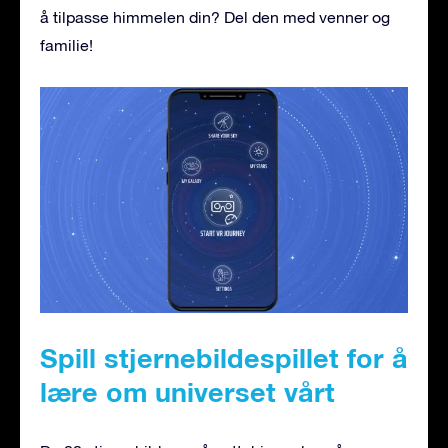
å tilpasse himmelen din? Del den med venner og
familie!
Spill stjernebildespillet for å
lære om universet vårt