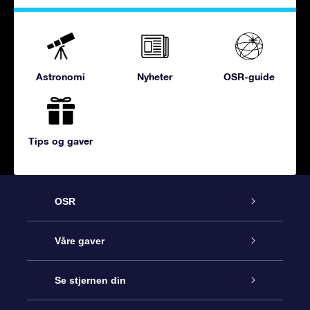
Astronomi
Nyheter
OSR-guide
Tips og gaver
OSR
Kundeservice
Våre gaver
Kontakt oss
Online Stjernegave
Se stjernen din