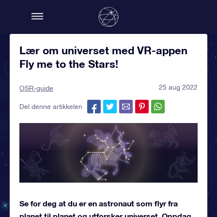
Lær om universet med VR-appen
Fly me to the Stars!
25 aug 2022
OSR-guide
Del denne artikkelen
Se for deg at du er en astronaut som flyr fra
planet til planet og utforsker universet. Oppdag