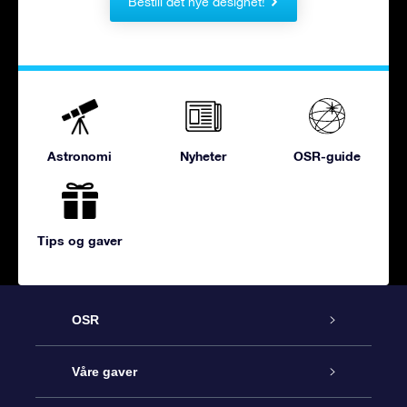
Bestill det nye designet!
Astronomi
Nyheter
OSR-guide
Tips og gaver
OSR
Kundeservice
Våre gaver