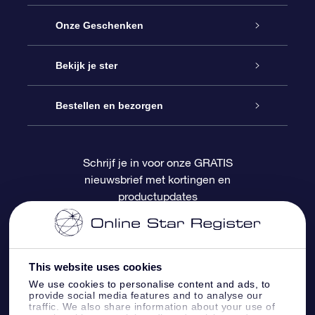
Service
Onze Geschenken
Contact
Online Star Gift
Bekijk je ster
Blog
OSR Cadeaupakket
Sterrenregister
Bestellen en bezorgen
Veelgestelde vragen
Super Ster Cadeau
OSR Star Finder App
Klantenlogin
Schrijf je in voor onze GRATIS
nieuwsbrief met kortingen en
OSR Recensies
OSR Cadeaukaart
Gepersonaliseerde sterrenpagina
Betalingsinformatie
productupdates
Relatiegeschenken
One Million Stars
Verzendinformatie
OSR Starsaver
Retourbeleid
This website uses cookies
We use cookies to personalise content and ads, to
provide social media features and to analyse our
Fly me to the Stars App
Constellaties
traffic. We also share information about your use of