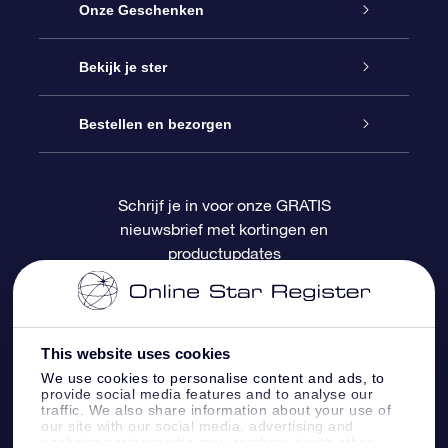
Service
Onze Geschenken
Contact
Online Star Gift
Bekijk je ster
Blog
OSR Cadeaupakket
Sterrenregister
Bestellen en bezorgen
Veelgestelde vragen
Super Ster Cadeau
OSR Star Finder App
Klantenlogin
Schrijf je in voor onze GRATIS
nieuwsbrief met kortingen en
OSR Recensies
OSR Cadeaukaart
Gepersonaliseerde sterrenpagina
Betalingsinformatie
productupdates
Relatiegeschenken
One Million Stars
Verzendinformatie
OSR Starsaver
Retourbeleid
This website uses cookies
We use cookies to personalise content and ads, to
provide social media features and to analyse our
Fly me to the Stars App
Constellaties
traffic. We also share information about your use of
our site with our social media, advertising and
analytics partners who may combine it with other