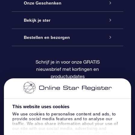
Service
Onze Geschenken
Contact
Online Star Gift
Bekijk je ster
Blog
OSR Cadeaupakket
Sterrenregister
Bestellen en bezorgen
Veelgestelde vragen
Super Ster Cadeau
OSR Star Finder App
Klantenlogin
Schrijf je in voor onze GRATIS
nieuwsbrief met kortingen en
OSR Recensies
OSR Cadeaukaart
Gepersonaliseerde sterrenpagina
Betalingsinformatie
productupdates
Relatiegeschenken
One Million Stars
Verzendinformatie
OSR Starsaver
Retourbeleid
This website uses cookies
We use cookies to personalise content and ads, to
provide social media features and to analyse our
Fly me to the Stars App
Constellaties
traffic. We also share information about your use of
our site with our social media, advertising and
analytics partners who may combine it with other