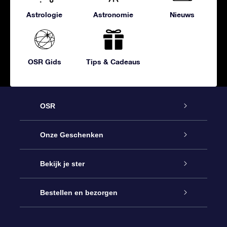
Astrologie
Astronomie
Nieuws
OSR Gids
Tips & Cadeaus
OSR
Service
Onze Geschenken
Contact
Online Star Gift
Bekijk je ster
Blog
OSR Cadeaupakket
Sterrenregister
Bestellen en bezorgen
Veelgestelde vragen
Super Ster Cadeau
OSR Star Finder App
Klantenlogin