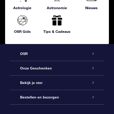
Astrologie
Astronomie
Nieuws
OSR Gids
Tips & Cadeaus
OSR
Service
Onze Geschenken
Contact
Online Star Gift
Bekijk je ster
Blog
OSR Cadeaupakket
Sterrenregister
Bestellen en bezorgen
Veelgestelde vragen
Super Ster Cadeau
OSR Star Finder App
Klantenlogin