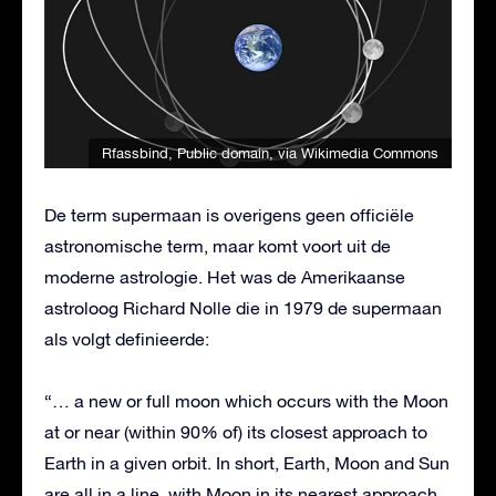
Rfassbind
, Public domain, via Wikimedia Commons
De term supermaan is overigens geen officiële
astronomische term, maar komt voort uit de
moderne astrologie. Het was de Amerikaanse
astroloog Richard Nolle die in 1979 de supermaan
als volgt definieerde:
“… a new or full moon which occurs with the Moon
at or near (within 90% of) its closest approach to
Earth in a given orbit. In short, Earth, Moon and Sun
are all in a line, with Moon in its nearest approach