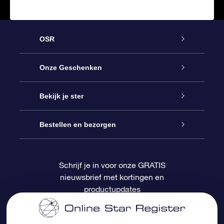
OSR
Service
Onze Geschenken
Contact
Online Star Gift
Bekijk je ster
Blog
OSR Cadeaupakket
Sterrenregister
Bestellen en bezorgen
Veelgestelde vragen
Super Ster Cadeau
OSR Star Finder App
Klantenlogin
Schrijf je in voor onze GRATIS
nieuwsbrief met kortingen en
OSR Recensies
OSR Cadeaukaart
Gepersonaliseerde sterrenpagina
Betalingsinformatie
productupdates
Relatiegeschenken
One Million Stars
Verzendinformatie