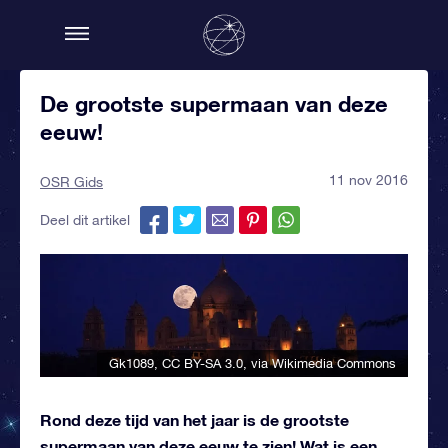
De grootste supermaan van deze
eeuw!
11 nov 2016
OSR Gids
Deel dit artikel
Gk1089
,
CC BY-SA 3.0
, via Wikimedia Commons
Rond deze tijd van het jaar is de grootste
supermaan van deze eeuw te zien! Wat is een