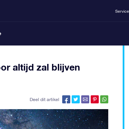
Service
e
r altijd zal blijven
Deel dit artikel