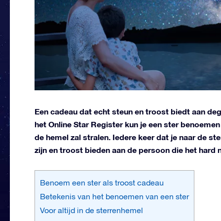
Een cadeau dat echt steun en troost biedt aan deg
het Online Star Register kun je een ster benoemen
de hemel zal stralen. Iedere keer dat je naar de ste
zijn en troost bieden aan de persoon die het hard 
Benoem een ster als troost cadeau
Betekenis van het benoemen van een ster
Voor altijd in de sterrenhemel