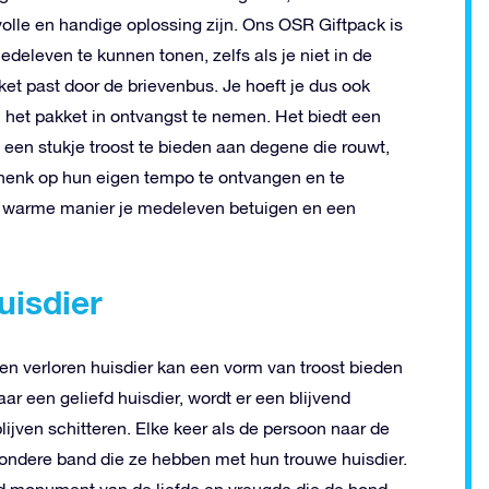
lle en handige oplossing zijn. Ons OSR Giftpack is
eleven te kunnen tonen, zelfs als je niet in de
ket past door de brievenbus. Je hoeft je dus ook
 het pakket in ontvangst te nemen. Het biedt een
een stukje troost te bieden aan degene die rouwt,
chenk op hun eigen tempo te ontvangen en te
en warme manier je medeleven betuigen en een
uisdier
n verloren huisdier kan een vorm van troost bieden
r een geliefd huisdier, wordt er een blijvend
blijven schitteren. Elke keer als de persoon naar de
ijzondere band die ze hebben met hun trouwe huisdier.
nd monument van de liefde en vreugde die de hond