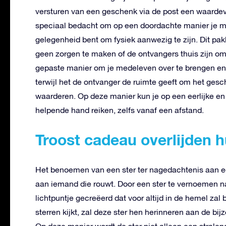
versturen van een geschenk via de post een waardevo
speciaal bedacht om op een doordachte manier je med
gelegenheid bent om fysiek aanwezig te zijn.
Dit pak
geen zorgen te maken of de ontvangers thuis zijn om
gepaste manier om je medeleven over te brengen en 
terwijl het de ontvanger de ruimte geeft om het ges
waarderen. Op deze manier kun je op een eerlijke 
helpende hand reiken, zelfs vanaf een afstand.
Troost cadeau overlijden h
Het benoemen van een ster ter nagedachtenis aan ee
aan iemand die rouwt. Door een ster te vernoemen naa
lichtpuntje gecreëerd dat voor altijd in de hemel zal 
sterren kijkt, zal deze ster hen herinneren aan de b
Op deze manier wordt de ster niet alleen een strale