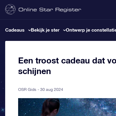
Cadeaus
Bekijk je ster
Ontwerp je constellati
Een troost cadeau dat voo
schijnen
OSR Gids
30 aug 2024