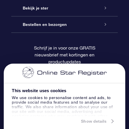
Contact
Online Star Gift
Bekijk je ster
Blog
OSR Cadeaupakket
Sterrenregister
Bestellen en bezorgen
Veelgestelde vragen
Super Ster Cadeau
OSR Star Finder App
Klantenlogin
Schrijf je in voor onze GRATIS
nieuwsbrief met kortingen en
OSR Recensies
OSR Cadeaukaart
Gepersonaliseerde sterrenpagina
Betalingsinformatie
productupdates
Relatiegeschenken
One Million Stars
Verzendinformatie
OSR Starsaver
Retourbeleid
This website uses cookies
We use cookies to personalise content and ads, to
provide social media features and to analyse our
Fly me to the Stars App
Constellaties
traffic. We also share information about your use of
our site with our social media, advertising and
analytics partners who may combine it with other
information that you’ve provided to them or that
Show details
they’ve collected from your use of their services.
Online Star Register BV
- Laan van de Maagd