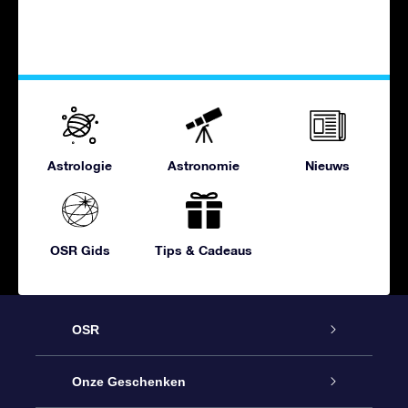
Astrologie
Astronomie
Nieuws
OSR Gids
Tips & Cadeaus
OSR
Service
Onze Geschenken