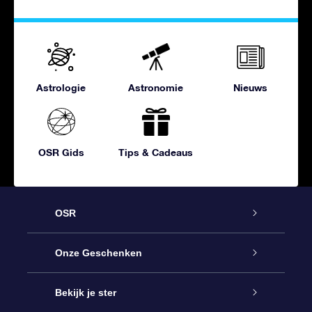
Astrologie
Astronomie
Nieuws
OSR Gids
Tips & Cadeaus
OSR
Service
Onze Geschenken
Contact
Online Star Gift
Bekijk je ster