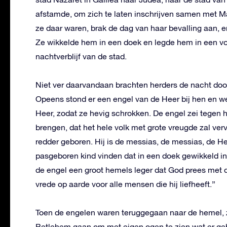
afstamde, om zich te laten inschrijven samen met Ma
ze daar waren, brak de dag van haar bevalling aan, e
Ze wikkelde hem in een doek en legde hem in een vo
nachtverblijf van de stad.
Niet ver daarvandaan brachten herders de nacht door 
Opeens stond er een engel van de Heer bij hen en w
Heer, zodat ze hevig schrokken. De engel zei tegen 
brengen, dat het hele volk met grote vreugde zal verv
redder geboren. Hij is de messias, de messias, de Heer.
pasgeboren kind vinden dat in een doek gewikkeld in 
de engel een groot hemels leger dat God prees met 
vrede op aarde voor alle mensen die hij liefheeft.”
Toen de engelen waren teruggegaan naar de hemel, z
Betlehem gaan om met eigen ogen te zien wat er ge