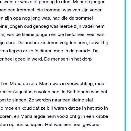
r, want er was niet genoeg te eten. Maar de jongen
j had een trommel, die trommel was van zijn vader
en zijn opa nog jong was, had die de trommel
eine jongen oud genoeg was leerde zijn vader hem
 van de kleine jongen en die hield heel veel van
ijn dorp. De andere kinderen volgden hem, terwijl hij
s liepen er zelfs dieren mee in de parade! De
 er heel goed in werd. De mensen in het dorp
ef en Maria op reis. Maria was in verwachting, maar
 keizer Augustus bevolen had. In Bethlehem was het
om te slapen. Ze werden naar een kleine stal
 moe en koud dat ze blij waren dat ze in het stro in
boren, en Maria legde hem voorzichtig in een kribbe
pasten op hun schapen. Het was een heel gewone