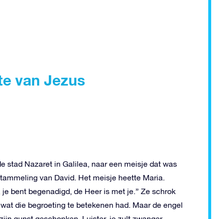
te van Jezus
 stad Nazaret in Galilea, naar een meisje dat was
stammeling van David. Het meisje heette Maria.
, je bent begenadigd, de Heer is met je.” Ze schrok
f wat die begroeting te betekenen had. Maar de engel
zijn gunst geschonken. Luister, je zult zwanger