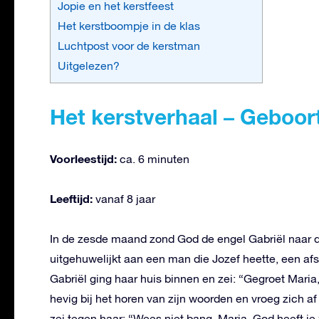
Jopie en het kerstfeest
Het kerstboompje in de klas
Luchtpost voor de kerstman
Uitgelezen?
Het kerstverhaal – Geboor
Voorleestijd:
ca. 6 minuten
Leeftijd:
vanaf 8 jaar
In de zesde maand zond God de engel Gabriël naar de
uitgehuwelijkt aan een man die Jozef heette, een af
Gabriël ging haar huis binnen en zei: “Gegroet Maria
hevig bij het horen van zijn woorden en vroeg zich a
zei tegen haar: “Wees niet bang, Maria, God heeft je 