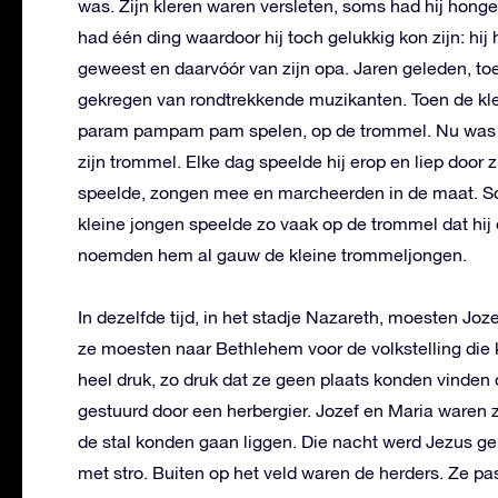
was. Zijn kleren waren versleten, soms had hij honge
had één ding waardoor hij toch gelukkig kon zijn: hi
geweest en daarvóór van zijn opa. Jaren geleden, to
gekregen van rondtrekkende muzikanten. Toen de kl
param pampam pam spelen, op de trommel. Nu was hij
zijn trommel. Elke dag speelde hij erop en liep door z
speelde, zongen mee en marcheerden in de maat. Som
kleine jongen speelde zo vaak op de trommel dat hij
noemden hem al gauw de kleine trommeljongen.
In dezelfde tijd, in het stadje Nazareth, moesten Joz
ze moesten naar Bethlehem voor de volkstelling die
heel druk, zo druk dat ze geen plaats konden vinden 
gestuurd door een herbergier. Jozef en Maria waren zo
de stal konden gaan liggen. Die nacht werd Jezus ge
met stro. Buiten op het veld waren de herders. Ze 