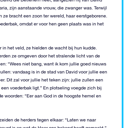
ria, zijn aanstaande vrouw, die zwanger was. Terwijl
n ze bracht een zoon ter wereld, haar eerstgeborene.
ederbak, omdat er voor hen geen plaats was in het
in het veld, ze hielden de wacht bij hun kudde.
erden ze omgeven door het stralende licht van de
hen: “Wees niet bang, want ik kom jullie goed nieuws
ullen: vandaag is in de stad van David voor jullie een
 Dit zal voor jullie het teken zijn: jullie zullen een
een voederbak ligt.” En plotseling voegde zich bij
de woorden: “Eer aan God in de hoogste hemel en
eiden de herders tegen elkaar: “Laten we naar
beurd is en wat de Heer ons bekend heeft gemaakt.”