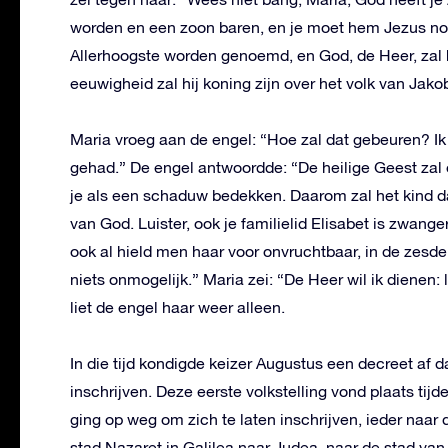
worden en een zoon baren, en je moet hem Jezus no
Allerhoogste worden genoemd, en God, de Heer, zal h
eeuwigheid zal hij koning zijn over het volk van Jak
Maria vroeg aan de engel: “Hoe zal dat gebeuren?
gehad.” De engel antwoordde: “De heilige Geest zal 
je als een schaduw bedekken. Daarom zal het kind 
van God. Luister, ook je familielid Elisabet is zwange
ook al hield men haar voor onvruchtbaar, in de zes
niets onmogelijk.” Maria zei: “De Heer wil ik dienen
liet de engel haar weer alleen.
In die tijd kondigde keizer Augustus een decreet af d
inschrijven. Deze eerste volkstelling vond plaats tij
ging op weg om zich te laten inschrijven, ieder naar
stad Nazaret in Galilea naar Judea, naar de stad va