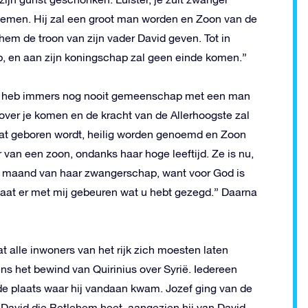
emen. Hij zal een groot man worden en Zoon van de
em de troon van zijn vader David geven. Tot in
ob, en aan zijn koningschap zal geen einde komen.”
 Ik heb immers nog nooit gemeenschap met een man
over je komen en de kracht van de Allerhoogste zal
dat geboren wordt, heilig worden genoemd en Zoon
r van een zoon, ondanks haar hoge leeftijd. Ze is nu,
de maand van haar zwangerschap, want voor God is
: laat er met mij gebeuren wat u hebt gezegd.” Daarna
at alle inwoners van het rijk zich moesten laten
dens het bewind van Quirinius over Syrië. Iedereen
 de plaats waar hij vandaan kwam. Jozef ging van de
n David die Betlehem heet, aangezien hij van David