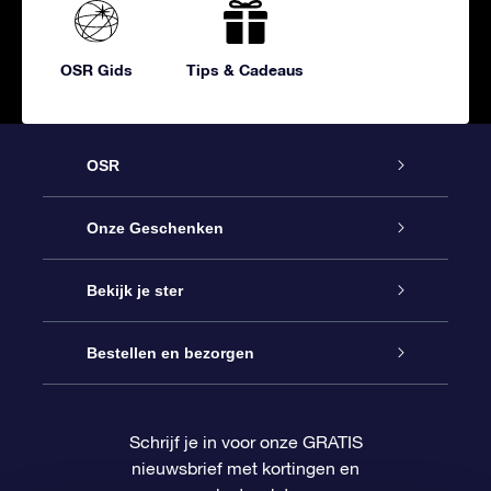
OSR Gids
Tips & Cadeaus
OSR
Service
Onze Geschenken
Contact
Online Star Gift
Bekijk je ster
Blog
OSR Cadeaupakket
Sterrenregister
Bestellen en bezorgen
Veelgestelde vragen
Super Ster Cadeau
OSR Star Finder App
Klantenlogin
Schrijf je in voor onze GRATIS
nieuwsbrief met kortingen en
OSR Recensies
OSR Cadeaukaart
Gepersonaliseerde sterrenpagina
Betalingsinformatie