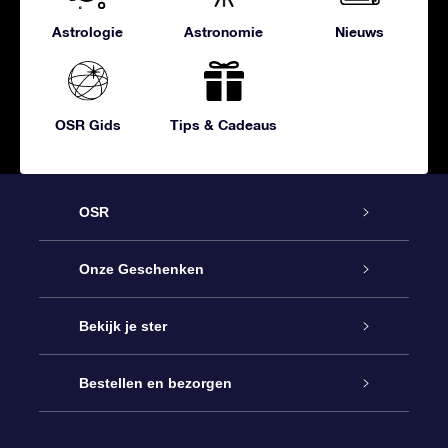
Astrologie
Astronomie
Nieuws
OSR Gids
Tips & Cadeaus
OSR
Service
Onze Geschenken
Contact
Online Star Gift
Bekijk je ster
Blog
OSR Cadeaupakket
Sterrenregister
Bestellen en bezorgen
Veelgestelde vragen
Super Ster Cadeau
OSR Star Finder App
Klantenlogin