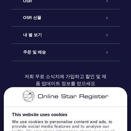
OSR
고객 서비스
OSR 선물
연락처
온라인 별 선물
내 별 보기
블로그
OSR 선물 팩
Star Register
주문 및 배송
자주 묻는 질문들
OSR Star Finder 앱
Super Star Gift
고객 로그인
저희 무료 소식지에 가입하고 할인 및 제
품 업데이트 정보를 얻으세요
OSR 상품권
후기
맞춤 별 페이지
결제 정보
기업 선물
One Million Stars
배송 정보
This website uses cookies
OSR 스타세이버
환불 정책
We use cookies to personalise content and ads, to
provide social media features and to analyse our
traffic. We also share information about your use of