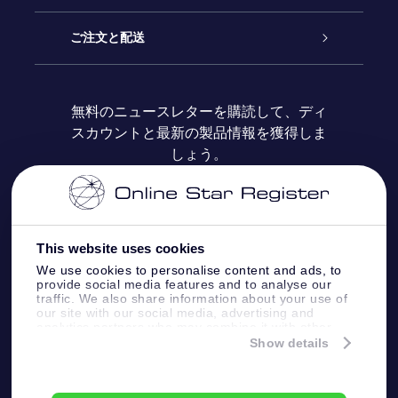
ブログ
OSRギフトパック
星の登録
ご注文と配送
よくあるご質問
Super Star Gift
OSR Star Finderアプリ
カスタマーログイン
無料のニュースレターを購読して、ディ
スカウントと最新の製品情報を獲得しま
OSR ギフトカード
レビュー
カスタマイズされたStar Page
お支払いに関する情報
しょう。
法人ギフト
One Million Stars
配送に関する情報
OSR Starsaver
返品ポリシ
This website uses cookies
We use cookies to personalise content and ads, to
provide social media features and to analyse our
星間飛行VRアプリ
星座
traffic. We also share information about your use of
our site with our social media, advertising and
analytics partners who may combine it with other
information that you’ve provided to them or that
Show details
they’ve collected from your use of their services.
Online Star Register BV
- Laan van de Maagd
83, 7324 BT Apeldoorn, The Netherlands