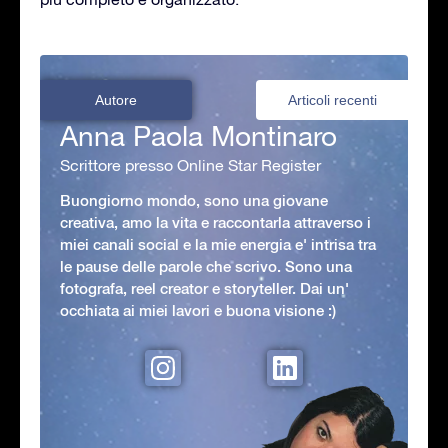
Autore
Articoli recenti
Anna Paola Montinaro
Scrittore presso Online Star Register
Buongiorno mondo, sono una giovane
creativa, amo la vita e raccontarla attraverso i
miei canali social e la mie energia e' intrisa tra
le pause delle parole che scrivo. Sono una
fotografa, reel creator e storyteller. Dai un'
occhiata ai miei lavori e buona visione :)