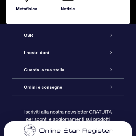
Metafisica
Notizie
OSR
Assistenza
I nostri doni
Contattaci
Online Star Gift
Guarda la tua stella
Blog
Pacchetto regalo OSR
Registro stellare
Ordini e consegne
Domande frequenti
Super Star Gift
App OSR Star Finder
Login Cliente
Iscriviti alla nostra newsletter GRATUITA
per sconti e aggiornamenti sui prodotti
OSR Recensioni
Gift Card OSR
Star Page personalizzata
Informazioni di Pagamento