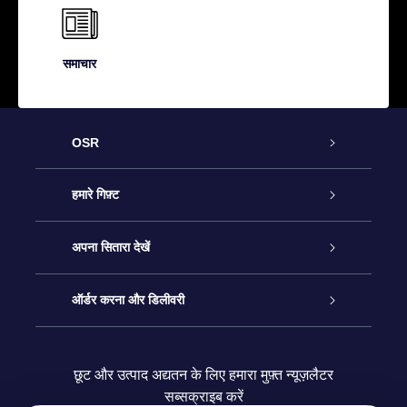
समाचार
OSR
ग्राहक सेवा
हमारे गिफ़्ट
हमसे संपर्क करें
ऑनलाइन स्टार गिफ़्ट
अपना सितारा देखें
ब्लॉग
OSR गिफ़्ट पैक
स्टार रजिस्टर
ऑर्डर करना और डिलीवरी
अक्सर पूछे जाने वाले प्रश्न
सुपर स्टार गिफ़्ट
OSR स्टार फाइन्डर ऐप के
ग्राहक लॉगिन
छूट और उत्पाद अद्यतन के लिए हमारा मुफ़्त न्यूज़लैटर
सब्सक्राइब करें
रिव्यू
OSR गिफ़्ट कार्ड
स्टार पेज को अपनी पसंद के मुताबिक तैयार करें
भुगतान जानकारी