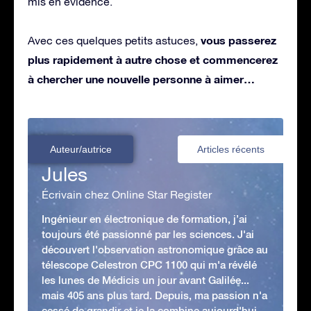
mis en évidence.
vous passerez
Avec ces quelques petits astuces,
plus rapidement à autre chose et commencerez
à chercher une nouvelle personne à aimer…
Auteur/autrice
Articles récents
Jules
Écrivain chez Online Star Register
Ingénieur en électronique de formation, j’ai
toujours été passionné par les sciences. J'ai
découvert l'observation astronomique grâce au
télescope Celestron CPC 1100 qui m'a révélé
les lunes de Médicis un jour avant Galilée...
mais 405 ans plus tard. Depuis, ma passion n'a
cessé de grandir et je la combine aujourd'hui