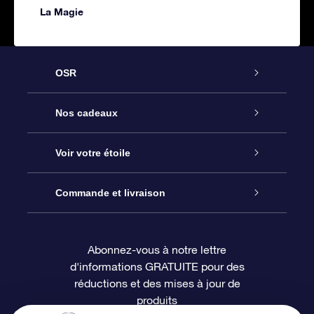
La Magie
OSR
Service
Nos cadeaux
À propos de l’OSR
Cadeau d’étoile en ligne
Voir votre étoile
Nous contacter
Coffret cadeau OSR
Registre des étoiles
Commande et livraison
Le blog
Cadeau Super Star
Appli OSR Star Finder
Connexion client
Abonnez-vous à notre lettre
d'informations GRATUITE pour des
Questions fréquemment posées
Carte cadeau OSR
Page d’accueil personnalisée
Informations de paiement
réductions et des mises à jour de
produits
Revues
Cadeaux d’entreprise
Un million d’étoiles
Informations d’expédition