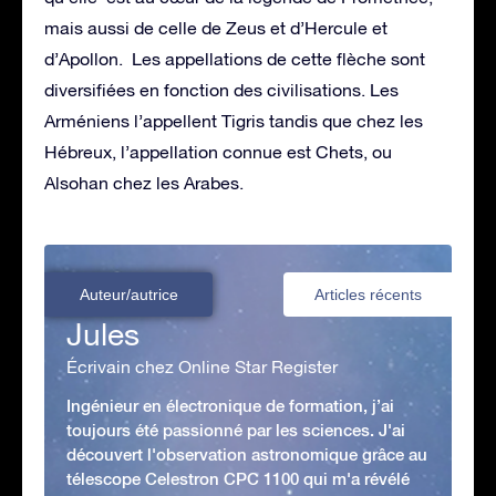
mais aussi de celle de Zeus et d’Hercule et
d’Apollon. Les appellations de cette flèche sont
diversifiées en fonction des civilisations. Les
Arméniens l’appellent Tigris tandis que chez les
Hébreux, l’appellation connue est Chets, ou
Alsohan chez les Arabes.
Auteur/autrice
Articles récents
Jules
Écrivain chez Online Star Register
Ingénieur en électronique de formation, j’ai
toujours été passionné par les sciences. J'ai
découvert l'observation astronomique grâce au
télescope Celestron CPC 1100 qui m'a révélé