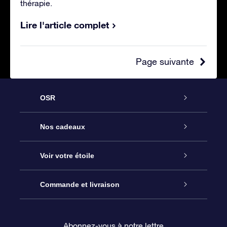
thérapie.
Lire l'article complet
Page suivante
OSR
Service
Nos cadeaux
À propos de l’OSR
Cadeau d’étoile en ligne
Voir votre étoile
Nous contacter
Coffret cadeau OSR
Registre des étoiles
Commande et livraison
Le blog
Cadeau Super Star
Appli OSR Star Finder
Connexion client
Abonnez-vous à notre lettre