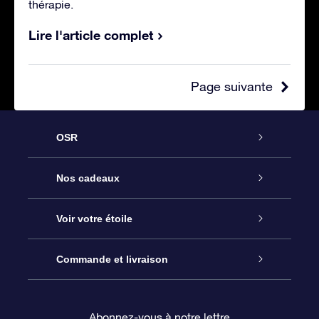
thérapie.
Lire l'article complet
Page suivante
OSR
Service
Nos cadeaux
À propos de l’OSR
Cadeau d’étoile en ligne
Voir votre étoile
Nous contacter
Coffret cadeau OSR
Registre des étoiles
Commande et livraison
Le blog
Cadeau Super Star
Appli OSR Star Finder
Connexion client
Abonnez-vous à notre lettre