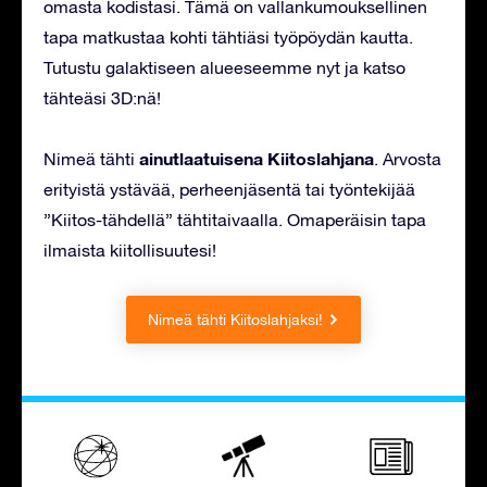
omasta kodistasi. Tämä on vallankumouksellinen
tapa matkustaa kohti tähtiäsi työpöydän kautta.
Tutustu galaktiseen alueeseemme nyt ja katso
tähteäsi 3D:nä!
ainutlaatuisena Kiitoslahjana
Nimeä tähti
. Arvosta
erityistä ystävää, perheenjäsentä tai työntekijää
”Kiitos-tähdellä” tähtitaivaalla. Omaperäisin tapa
ilmaista kiitollisuutesi!
Nimeä tähti Kiitoslahjaksi!