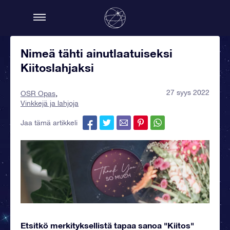
Nimeä tähti ainutlaatuiseksi
Kiitoslahjaksi
27 syys 2022
OSR Opas
Vinkkejä ja lahjoja
Jaa tämä artikkeli
Etsitkö merkityksellistä tapaa sanoa "Kiitos"