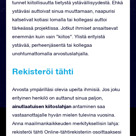
tunnet kiitollisuutta tietystä ystävällisyydestä. Ehkä
ystäväsi auttoivat sinua muuttamaan, naapurisi
katselivat kotiasi lomalla tai kollegasi auttoi
tärkeässä projektissa. Jotkut ihmiset ansaitsevat
enemmän kuin vain ”kiitos”. Ylistä erityistä
ystävää, perheenjäsentä tai kollegaa
unohtumattomalla arvostuslahjalla.
Rekisteröi tähti
Arvosta ympärilläsi olevia upeita ihmisiä. Jos joku
erityinen henkilö on auttanut sinua paljon,
ainutlaatuisen kiitoslahjan
antaminen saa
vastaanottajalle hyvän mielen tulevina vuosina.
Anna maailmankaikkeuden merkityksellisin lahja:
rekisteröi tähti Online-tähtirekisteriin osoittaaksesi