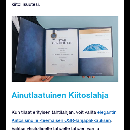
kiitollisuutesi.
Ainutlaatuinen Kiitoslahja
Kun tilaat erityisen tähtilahjan, voit valita
elegantin
Kiitos sinulle -teemaisen OSR-lahjapakkauksen
.
Valitse yksilölliselle tähdelle tähden väri ja