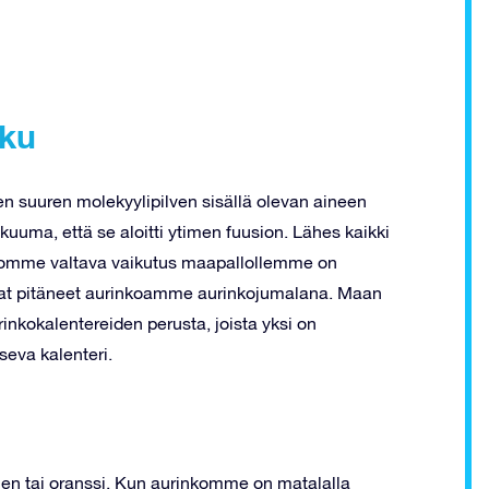
lku
en suuren molekyylipilven sisällä olevan aineen
uuma, että se aloitti ytimen fuusion. Lähes kaikki
nkomme valtava vaikutus maapallollemme on
t ovat pitäneet aurinkoamme aurinkojumalana. Maan
inkokalentereiden perusta, joista yksi on
seva kalenteri.
nen tai oranssi. Kun aurinkomme on matalalla