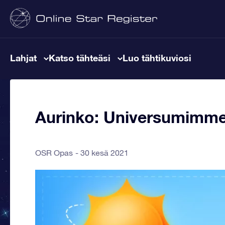
Lahjat
Katso tähteäsi
Luo tähtikuviosi
Aurinko: Universumimme 
OSR Opas
30 kesä 2021