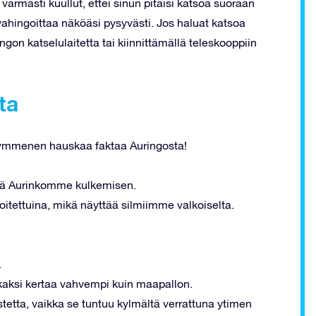
rmasti kuullut, ettei sinun pitäisi katsoa suoraan
vahingoittaa näköäsi pysyvästi. Jos haluat katsoa
ngon katselulaitetta tai kiinnittämällä teleskooppiin
ta
 kymmenen hauskaa faktaa Auringosta!
ää Aurinkomme kulkemisen.
itettuina, mikä näyttää silmiimme valkoiselta.
.
kaksi kertaa vahvempi kuin maapallon.
etta, vaikka se tuntuu kylmältä verrattuna ytimen