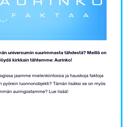
mmän universumin suurimmasta tähdestä? Meillä on
a löydä kirkkain tähtemme: Aurinko!
ogissa jaamme mielenkiintoisia ja hauskoja faktoja
in pyörein luonnonobjekti? Tämän lisäksi se on myös
nemmän auringostamme? Lue lisää!