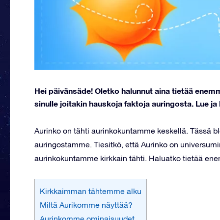
Hei päivänsäde! Oletko halunnut aina tietää ene
sinulle joitakin hauskoja faktoja auringosta. Lue j
Aurinko on tähti aurinkokuntamme keskellä. Tässä bl
auringostamme. Tiesitkö, että Aurinko on universum
aurinkokuntamme kirkkain tähti. Haluatko tietää e
Kirkkaimman tähtemme alku
Miltä Aurikomme näyttää?
Aurinkomme ominaisuudet