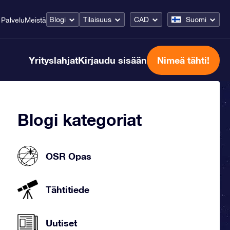
Blogi
Tilaisuus
CAD
Suomi
Palvelu
Meistä
Yrityslahjat
Kirjaudu sisään
Nimeä tähti!
Blogi kategoriat
OSR Opas
Tähtitiede
Uutiset