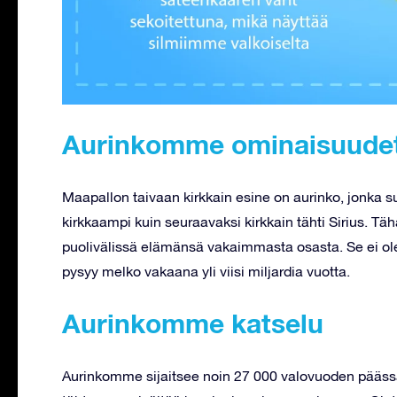
Aurinkomme ominaisuude
Maapallon taivaan kirkkain esine on aurinko, jonka s
kirkkaampi kuin seuraavaksi kirkkain tähti Sirius.
puolivälissä elämänsä vakaimmasta osasta. Se ei ole 
pysyy melko vakaana yli viisi miljardia vuotta.
Aurinkomme katselu
Aurinkomme sijaitsee noin 27 000 valovuoden pääss