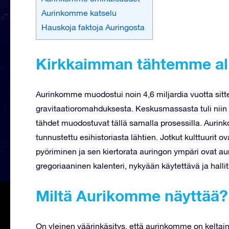
Aurinkomme katselu
Hauskoja faktoja Auringosta
Kirkkaimman tähtemme a
Aurinkomme muodostui noin 4,6 miljardia vuotta sitt
gravitaatioromahduksesta. Keskusmassasta tuli niin k
tähdet muodostuvat tällä samalla prosessilla. Auri
tunnustettu esihistoriasta lähtien. Jotkut kulttuuri
pyöriminen ja sen kiertorata auringon ympäri ovat aur
gregoriaaninen kalenteri, nykyään käytettävä ja hallit
Miltä Aurikomme näyttää?
On yleinen väärinkäsitys, että aurinkomme on keltai