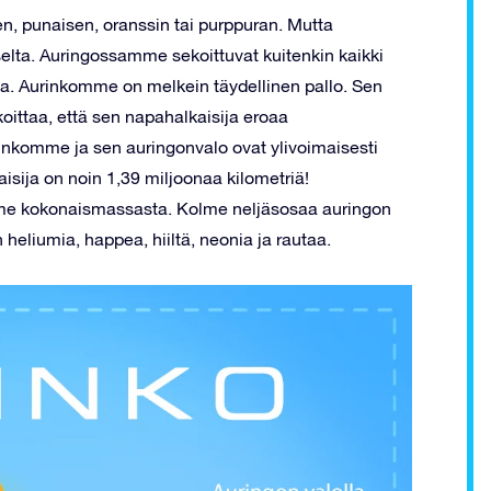
en, punaisen, oranssin tai purppuran. Mutta
selta. Auringossamme sekoittuvat kuitenkin kaikki
elta. Aurinkomme on melkein täydellinen pallo. Sen
oittaa, että sen napahalkaisija eroaa
urinkomme ja sen auringonvalo ovat ylivoimaisesti
isija on noin 1,39 miljoonaa kilometriä!
e kokonaismassasta. Kolme neljäsosaa auringon
liumia, happea, hiiltä, neonia ja rautaa.