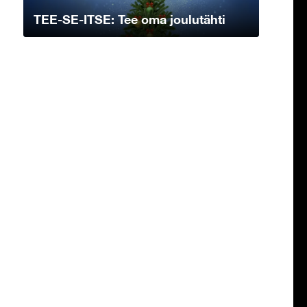
TEE-SE-ITSE: Tee oma joulutähti