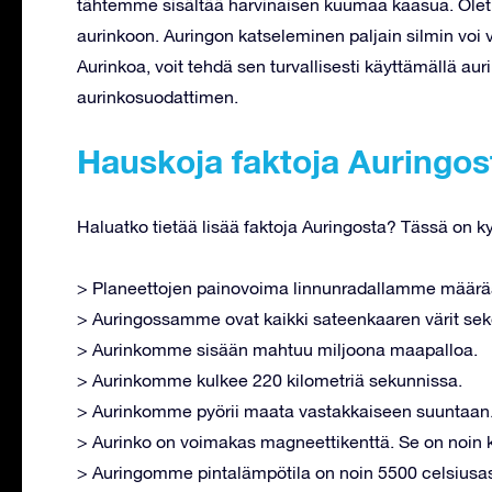
tähtemme sisältää harvinaisen kuumaa kaasua. Olet va
aurinkoon. Auringon katseleminen paljain silmin voi 
Aurinkoa, voit tehdä sen turvallisesti käyttämällä auri
aurinkosuodattimen.
Hauskoja faktoja Auringos
Haluatko tietää lisää faktoja Auringosta? Tässä on
> Planeettojen painovoima linnunradallamme määr
> Auringossamme ovat kaikki sateenkaaren värit seko
> Aurinkomme sisään mahtuu miljoona maapalloa.
> Aurinkomme kulkee 220 kilometriä sekunnissa.
> Aurinkomme pyörii maata vastakkaiseen suuntaan
> Aurinko on voimakas magneettikenttä. Se on noin 
> Auringomme pintalämpötila on noin 5500 celsiusast