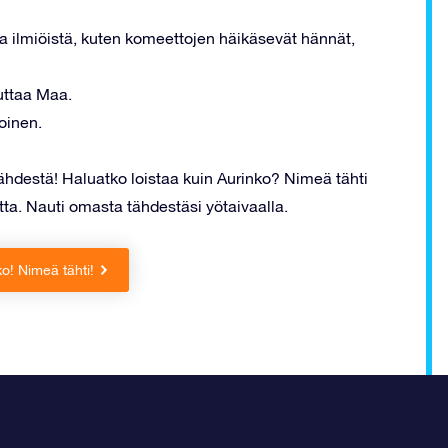
a ilmiöistä, kuten komeettojen häikäsevät hännät,
uttaa Maa.
oinen.
hdestä! Haluatko loistaa kuin Aurinko? Nimeä tähti
ta. Nauti omasta tähdestäsi yötaivaalla.
ko! Nimeä tähti!