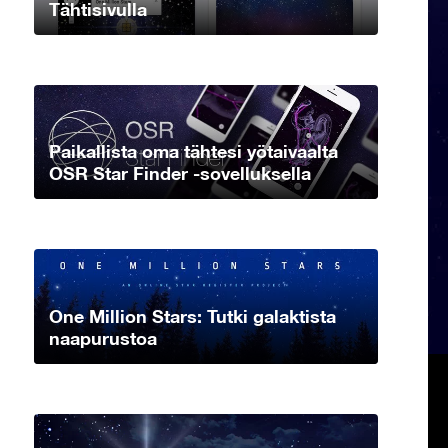
Tähtisivulla
Paikallista oma tähtesi yötaivaalta
OSR Star Finder -sovelluksella
One Million Stars: Tutki galaktista
naapurustoa