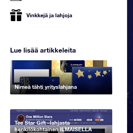
Vinkkejä ja lahjoja
Lue lisää artikkeleita
Nimeä tähti yrityslahjana
Tee Star Gift –lahjasta
henkilökohtainen ILMAISELLA