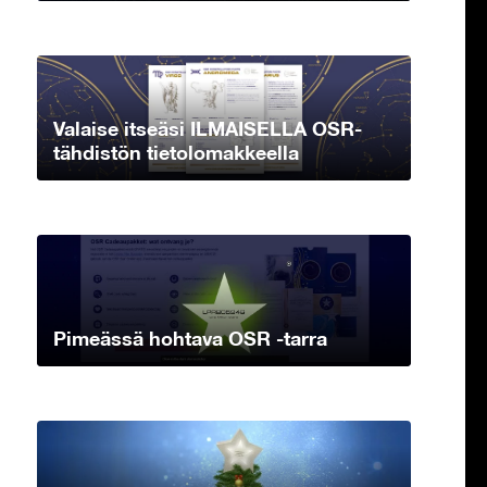
Valaise itseäsi ILMAISELLA OSR-
tähdistön tietolomakkeella
Pimeässä hohtava OSR -tarra