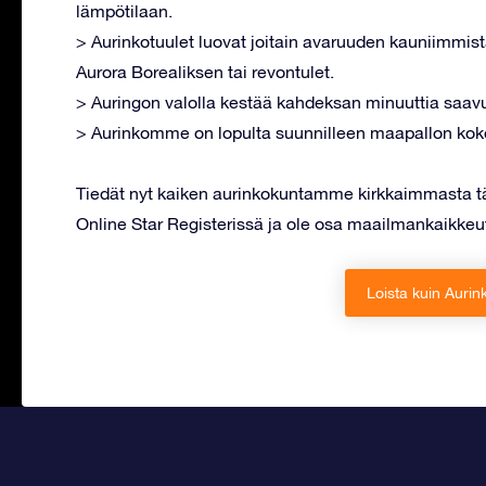
lämpötilaan.
> Aurinkotuulet luovat joitain avaruuden kauniimmist
Aurora Borealiksen tai revontulet.
> Auringon valolla kestää kahdeksan minuuttia saav
> Aurinkomme on lopulta suunnilleen maapallon kok
Tiedät nyt kaiken aurinkokuntamme kirkkaimmasta tä
Online Star Registerissä ja ole osa maailmankaikkeut
Loista kuin Aurin