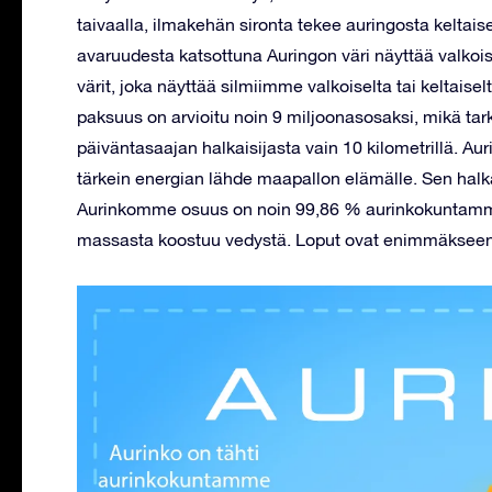
taivaalla, ilmakehän sironta tekee auringosta keltais
avaruudesta katsottuna Auringon väri näyttää valkoi
värit, joka näyttää silmiimme valkoiselta tai keltais
paksuus on arvioitu noin 9 miljoonasosaksi, mikä tark
päiväntasaajan halkaisijasta vain 10 kilometrillä. A
tärkein energian lähde maapallon elämälle. Sen halka
Aurinkomme osuus on noin 99,86 % aurinkokuntamm
massasta koostuu vedystä. Loput ovat enimmäkseen he