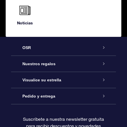
Noticias
OSR
Atención
Nuestros regalos
Contáctanos
Regalo Estrella Online
Visualice su estrella
Blog
Paquete de Regalo OSR
Registro estelar
Pedido y entrega
Preguntas Más Frecuentes
Regalo Súper Estrella
Aplicación de Búsqueda de Estrella
Acceso clientes
Suscríbete a nuestra newsletter gratuita
para recibir descuentos y novedades
Reseñas