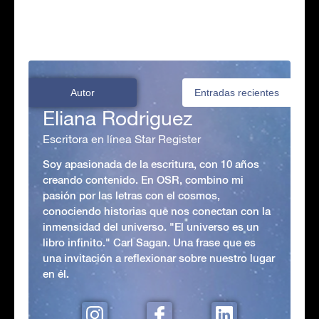
Autor
Entradas recientes
Eliana Rodriguez
Escritora en línea Star Register
Soy apasionada de la escritura, con 10 años
creando contenido. En OSR, combino mi
pasión por las letras con el cosmos,
conociendo historias que nos conectan con la
inmensidad del universo. "El universo es un
libro infinito." Carl Sagan. Una frase que es
una invitación a reflexionar sobre nuestro lugar
en él.