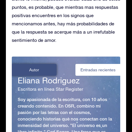
puntos, es probable, que mientras mas respuestas
positivas encuentres en los signos que
mencionamos antes, hay más probabilidades de
que la respuesta se acerque más a un irrefutable
sentimiento de amor.
Autor
Entradas recientes
Eliana Rodriguez
Escritora en línea Star Register
Soy apasionada de la escritura, con 10 años
creando contenido. En OSR, combino mi
pasión por las letras con el cosmos,
conociendo historias que nos conectan con la
inmensidad del universo. "El universo es un
libro infinito." Carl Sagan. Una frase que es