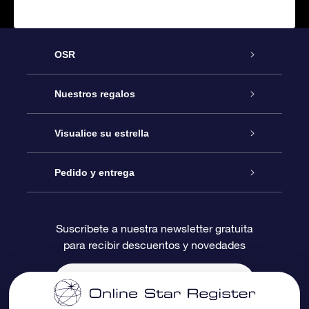
OSR
Atención
Nuestros regalos
Contáctanos
Regalo Estrella Online
Visualice su estrella
Blog
Paquete de Regalo OSR
Registro estelar
Pedido y entrega
Preguntas Más Frecuentes
Regalo Súper Estrella
Aplicación de Búsqueda de Estrella
Acceso clientes
Suscríbete a nuestra newsletter gratuita
para recibir descuentos y novedades
Reseñas
Tarjeta de Regalo OSR
Página de Estrella Personalizada
Información de Pago
Regalos empresariales
Un Millón de Estrellas
Información de Envío