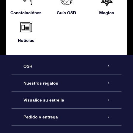
Constelaciónes
Guía OSR
Magico
Noticias
OSR
Atención
Nuestros regalos
Contáctanos
Regalo Estrella Online
Visualice su estrella
Blog
Paquete de Regalo OSR
Registro estelar
Pedido y entrega
Preguntas Más Frecuentes
Regalo Súper Estrella