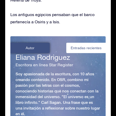
Helena de Troya.
Los antiguos egipcios pensaban que el barco
pertenecía a Osiris y a Isis.
Autor
Entradas recientes
Eliana Rodriguez
Escritora en línea Star Register
Soy apasionada de la escritura, con 10 años
creando contenido. En OSR, combino mi
pasión por las letras con el cosmos,
conociendo historias que nos conectan con la
inmensidad del universo. "El universo es un
libro infinito." Carl Sagan. Una frase que es
una invitación a reflexionar sobre nuestro lugar
en él.