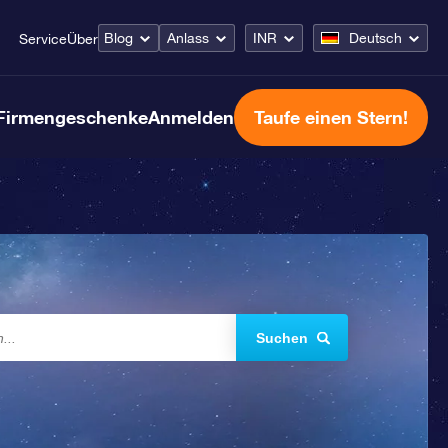
Blog
Anlass
INR
Deutsch
Service
Über
Firmengeschenke
Anmelden
Taufe einen Stern!
Suchen