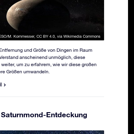
ESO/M. Kornmesser
,
CC BY 4.0
, via Wikimedia Commons
 Entfernung und Größe von Dingen im Raum
n Verstand anscheinend unmöglich, diese
 weiter, um zu erfahrem, wie wir diese großen
here Größen umwandeln.
l
i Saturnmond-Entdeckung