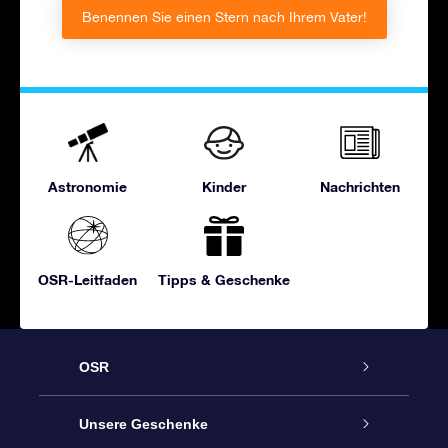
Benennen Sie einen Stern nach Ihrem Vater!
Astronomie
Kinder
Nachrichten
OSR-Leitfaden
Tipps & Geschenke
OSR
Service
Unsere Geschenke