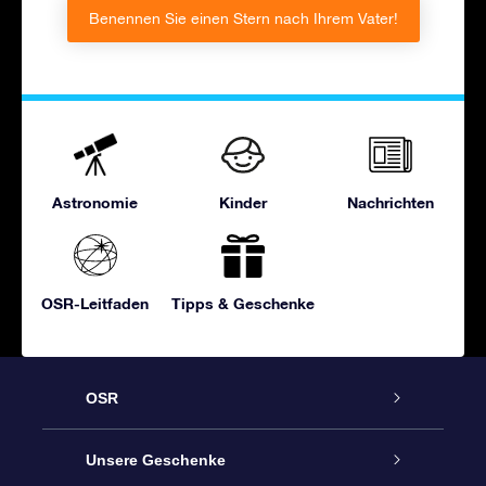
Benennen Sie einen Stern nach Ihrem Vater!
Astronomie
Kinder
Nachrichten
OSR-Leitfaden
Tipps & Geschenke
OSR
Service
Unsere Geschenke