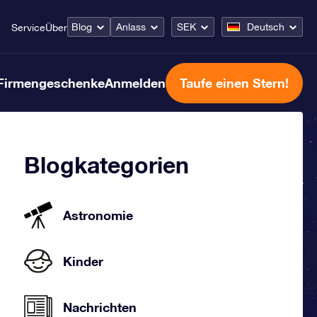
Blog
Anlass
SEK
Deutsch
Service
Über
Firmengeschenke
Anmelden
Taufe einen Stern!
Blogkategorien
Astronomie
Kinder
Nachrichten