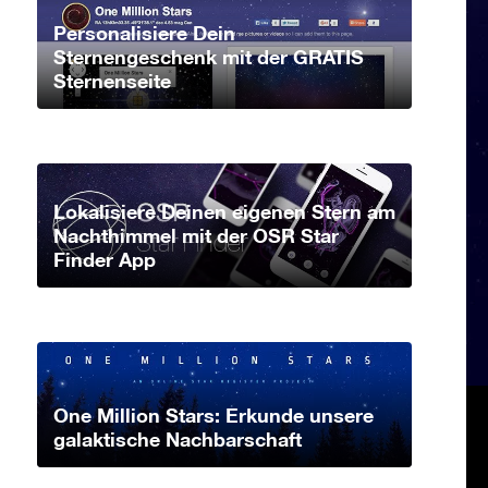
Personalisiere Dein
Sternengeschenk mit der GRATIS
Sternenseite
Lokalisiere Deinen eigenen Stern am
Nachthimmel mit der OSR Star
Finder App
One Million Stars: Erkunde unsere
galaktische Nachbarschaft