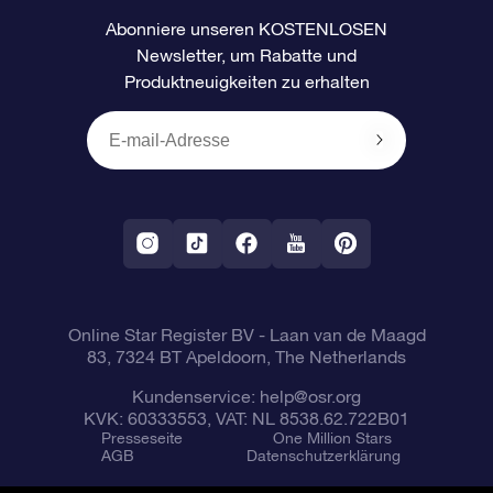
Kundenlogin
Abonniere unseren KOSTENLOSEN
Newsletter, um Rabatte und
Bewertungen
OSR-Geschenkgutschein
Personalisierte Sternseite
Zahlungsinformationen
Produktneuigkeiten zu erhalten
Firmengeschenke
One Million Stars
Versandinformationen
OSR-Starsaver
Rückgaberecht
VR-App „Fliege mich zu den Sternen“
Sternbilder
Online Star Register BV
- Laan van de Maagd
83, 7324 BT Apeldoorn, The Netherlands
Kundenservice:
help@osr.org
KVK: 60333553, VAT: NL 8538.62.722B01
Presseseite
One Million Stars
AGB
Datenschutzerklärung