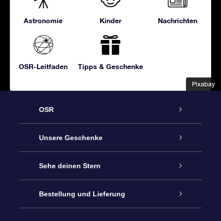
Astronomie
Kinder
Nachrichten
OSR-Leitfaden
Tipps & Geschenke
Pixabay
Pixabay
OSR
Service
Unsere Geschenke
Kontakt
Sterne schenken
Sehe deinen Stern
Blog
OSR-Geschenkpaket
Sternregister
Bestellung und Lieferung
Häufig Gestellte Fragen
Super Star Gift
OSR Star Finder App