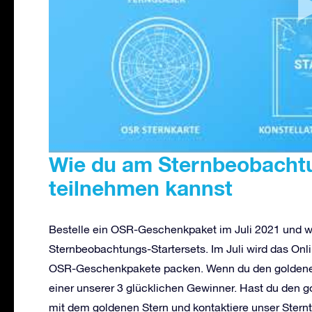
Wie du am Sternbeobacht
teilnehmen kannst
Bestelle ein OSR-Geschenkpaket im Juli 2021 und w
Sternbeobachtungs-Startersets. Im Juli wird das Onl
OSR-Geschenkpakete packen. Wenn du den goldenen 
einer unserer 3 glücklichen Gewinner. Hast du den 
mit dem goldenen Stern und kontaktiere unser Stern