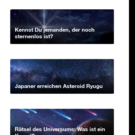
Kennst Du jemanden, der noch
sternenlos ist?
Japaner erreichen Asteroid Ryugu
Rätsel des Universums: Was ist ein