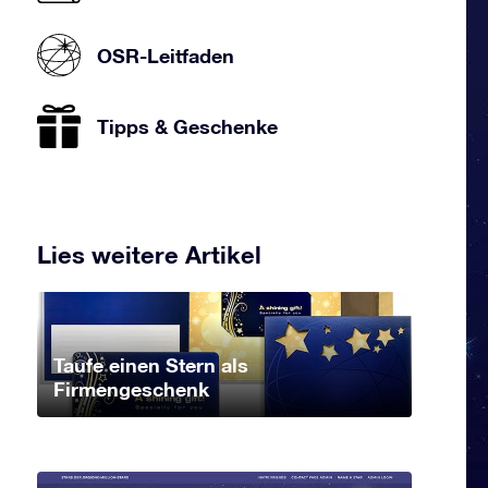
OSR-Leitfaden
Tipps & Geschenke
Lies weitere Artikel
Taufe einen Stern als
Firmengeschenk