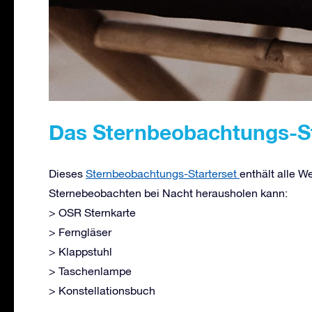
Das Sternbeobachtungs-St
Dieses
Sternbeobachtungs-Starterset
enthält alle 
Sternebeobachten bei Nacht herausholen kann:
> OSR Sternkarte
> Ferngläser
> Klappstuhl
> Taschenlampe
> Konstellationsbuch