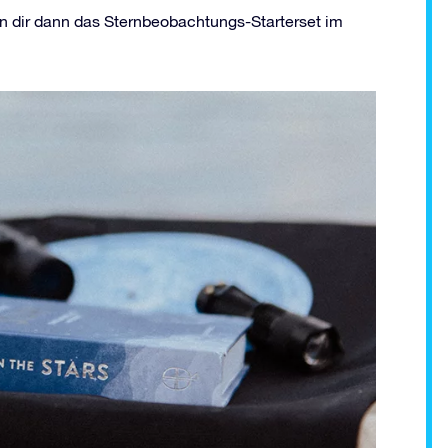
n dir dann das Sternbeobachtungs-Starterset im