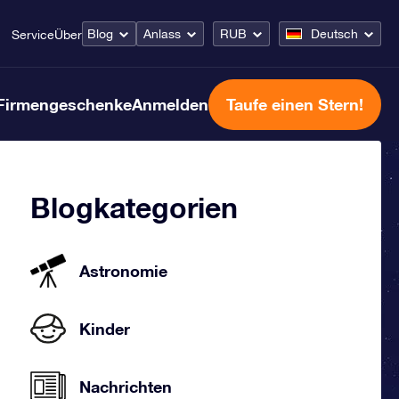
Blog
Anlass
RUB
Deutsch
Service
Über
Firmengeschenke
Anmelden
Taufe einen Stern!
Blogkategorien
Astronomie
Kinder
Nachrichten