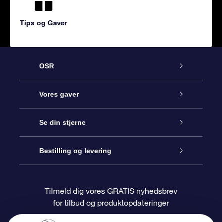
Tips og Gaver
OSR
Kundeservice
Vores gaver
Kontakt os
Online Stjernegave
Se din stjerne
Bloggen
OSR Gavepakke
Star Register
Bestilling og levering
Oftest stillede spørgsmål
Superstjernegave
OSR Star Finder Appen
Kundelogin
Tilmeld dig vores GRATIS nyhedsbrev
for tilbud og produktopdateringer
Anmeldelser
OSR Gavekortet
Personliggjort Stjerneside
Betalingsinformation