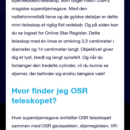
stjernekikkert/teleskop, som følger med i OSR’s
magiske superstjernegave. Med den
nattehimmelblå farve og de gyldne detaljer er dette
mini-teleskop et rigtig flot redskab. Og på siden kan
du se logoet for Online Star Register. Dette
teleskop med én linse er omkring 3,5 centimeter i
diameter og 14 centimeter langt. Objektivet giver
dig et lyst, bredt og langt synsfelt. Og når du
forlænger den tredelte cylinder, vil du kunne se
stjerner, der befinder sig endnu længere væk!
Hvor finder jeg OSR
teleskopet?
Hver superstjernegave omfatter OSR teleskopet
sammen med OSR gavepakken, stjernegloben, VR-