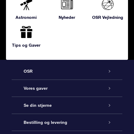
Astronomi
Nyheder
OSR Vejledning
Tips og Gaver
OSR
Kundeservice
Vores gaver
Kontakt os
Online Stjernegave
Se din stjerne
Bloggen
OSR Gavepakke
Star Register
Bestilling og levering