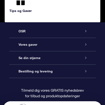
Tips og Gaver
OSR
Kundeservice
Vores gaver
Kontakt os
Online Stjernegave
Se din stjerne
Bloggen
OSR Gavepakke
Star Register
Bestilling og levering
Oftest stillede spørgsmål
Superstjernegave
OSR Star Finder Appen
Kundelogin
Tilmeld dig vores GRATIS nyhedsbrev
for tilbud og produktopdateringer
Anmeldelser
OSR Gavekortet
Personliggjort Stjerneside
Betalingsinformation