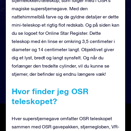
stjernekikkert/teleskop, som følger med i OSR’s
magiske superstjernegave. Med den
nattehimmelblå farve og de gyldne detaljer er dette
mini-teleskop et rigtig flot redskab. Og på siden kan
du se logoet for Online Star Register. Dette
teleskop med én linse er omkring 3,5 centimeter i
diameter og 14 centimeter langt. Objektivet giver
dig et lyst, bredt og langt synsfelt. Og når du
forlænger den tredelte cylinder, vil du kunne se
stjerner, der befinder sig endnu længere væk!
Hvor finder jeg OSR
teleskopet?
Hver superstjernegave omfatter OSR teleskopet
sammen med OSR gavepakken, stjernegloben, VR-