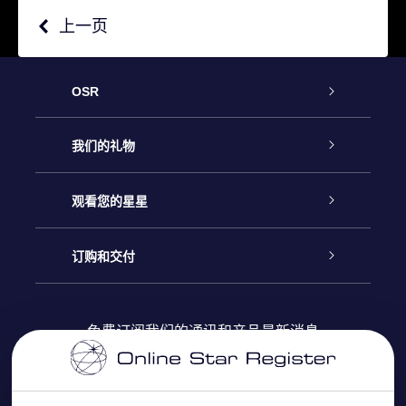
上一页
OSR
客户服务
我们的礼物
联系我们
Online Star礼物
观看您的星星
Online Star Register
博客
OSR 礼物包
订购和交付
OSR Star Finder App
常见问题解答
Super Star礼物
客户登录
免费订阅我们的通讯和产品最新消息
个性化的Star Page
评论
OSR 礼物卡
付款信息