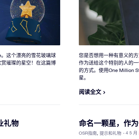
lobe。这个漂亮的雪花玻璃球
您是否想用一种有意义的方
欣赏璀璨的星空！在这篇博
作为送给这个特别的人的一
。
的方式。使用One Milli
星。
阅读全文
业礼物
命名一颗星，作为
- 4 5 月
OSR指南
提示和礼物