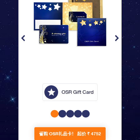
lope
OSR Gift Card
订购 OSR礼品卡！
起价 ₹ 4752