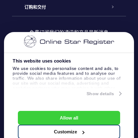
Online Star Register
博客
OSR 礼物包
订购和交付
OSR Star Finder App
常见问题解答
Super Star礼物
客户登录
免费订阅我们的通讯和产品最新消息
个性化的Star Page
评论
OSR 礼物卡
付款信息
One Million Stars
This website uses cookies
公司礼品
配送信息
We use cookies to personalise content and ads, to
provide social media features and to analyse our
OSR Starsaver
traffic. We also share information about your use of
退货政策&撤销权
our site with our social media, advertising and
analytics partners who may combine it with other
information that you’ve provided to them or that
Show details
带我飞向星星 VR 应用程序
they’ve collected from your use of their services.
个星座
Online Star Register BV
- Laan van de Maagd
83, 7324 BT Apeldoorn, The Netherlands
Allow all
客户服务:
help@osr.org
KVK: 60333553, VAT: NL 8538.62.722B01
Customize
One Million Stars
新闻页面