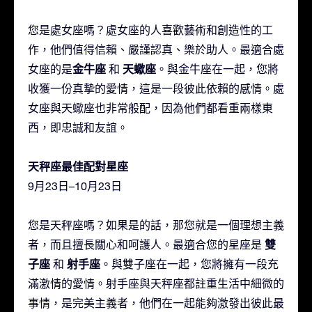
您是處女座嗎？處女座的人喜歡藝術和創造性的工
作，他們值得信賴、嚴謹認真、樂於助人。最適合處
金牛座
天蠍座
女座的是
和
。與金牛座在一起，您將
收獲一份真摯的愛情，這是一段彼此依賴的感情。處
女座與天蠍座也非常般配，因為他們都看重兩樣東
西，即忠誠和友誼。
天秤座最佳配對星座
9月23日–10月23日
您是天秤座嗎？如果是的話，那您就是一個理想主義
雙
者，而且擅長關心和呵護人。最適合您的星座是
子座
射手座
和
。與雙子座在一起，您將擁有一段充
滿激情的愛情。射手座與天秤座都註重生活中細微的
事情，是完美主義者，他們在一起能夠激發出彼此最