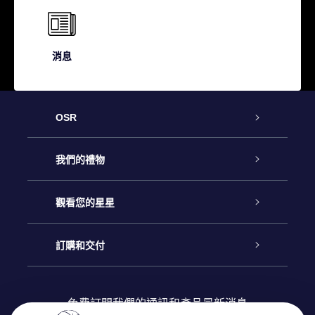
消息
OSR
客戶服務
我們的禮物
聯繫我們
Online Star禮物
觀看您的星星
博客
OSR禮物包
星星注册
訂購和交付
OSR Star Finder App
常見問題解答
Super Star 禮物
客戶登錄
免費訂閱我們的通訊和產品最新消息