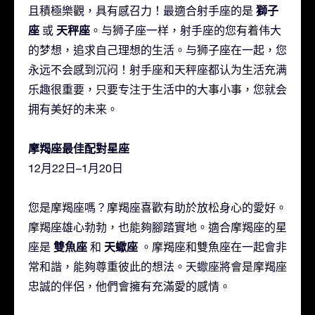
獅子
且積極樂觀，具有感召力！最適合射手座的是
座
天秤座
或
。与狮子座一样，射手座的您有着伟大
的梦想，追求自己理想的生活。与狮子座在一起，您
永远不会感到沉闷！射手座和天秤座都认为生活充满
乐趣很重要，只要专注于生活中的大事小事，您就会
拥有美好的未来。
摩羯座最佳配對星座
12月22日–1月20日
您是摩羯座嗎？摩羯座喜歡有助於放松身心的愛好。
摩羯座雄心勃勃，也能夠腳踏實地。適合摩羯座的星
雙魚座
天蠍座
座是
和
。摩羯座和雙魚座在一起會非
常和諧，能夠尊重彼此的想法。天蠍座將會是摩羯座
忠誠的伴侶，他們會擁有充滿愛的感情。